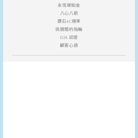
永恆硬鉑金
八心八箭
鑽石4C標準
挑選婚約指輪
GIA 認證
顧客心語