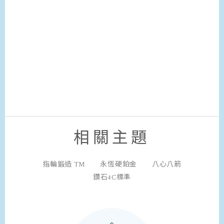
相關主題
指輪鍛造 ™
永恆硬鉑金
八心八箭
鑽石4C標準