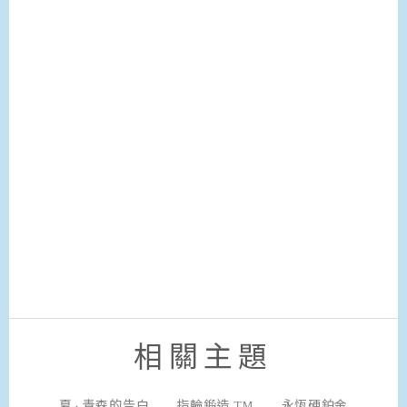
相關主題
夏 · 青森的告白
指輪鍛造 ™
永恆硬鉑金