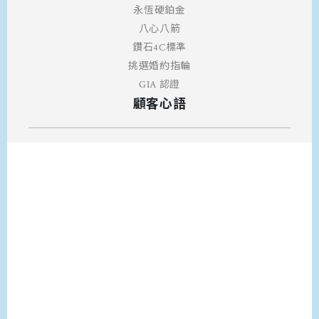
永恆硬鉑金
八心八箭
鑽石4C標準
挑選婚約指輪
GIA 認證
顧客心語
FUTAGO每一枚戒指都蘊含著祝福，顧客的心聲亦是我
們寶貴的收獲。