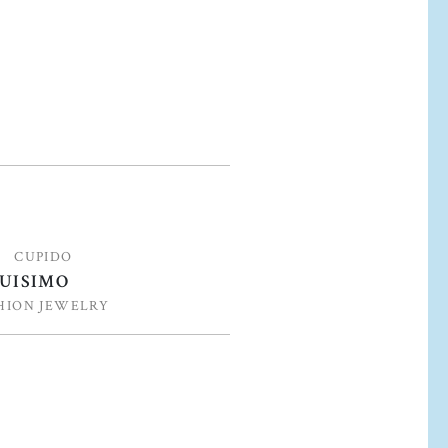
CUPIDO
UISIMO
HION JEWELRY
o