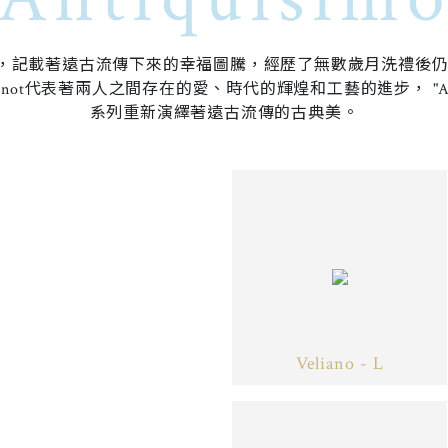
，記載著遠古流傳下來的幸福圖騰，經歷了無數歲月洗禮後仍
ove Knot代表著兩人之間存在的愛、時代的輝煌和工藝的進步， "Ant
系列重新演繹著遠古流傳的古典美。
Veliano - L