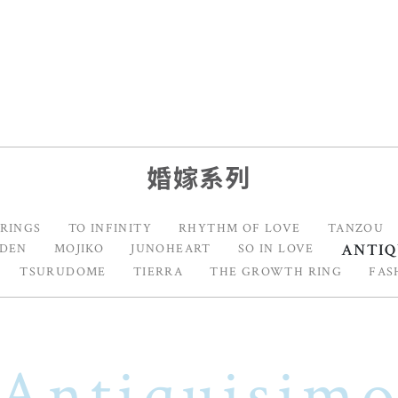
婚嫁系列
 RINGS
TO INFINITY
RHYTHM OF LOVE
TANZOU
ANTIQ
RDEN
MOJIKO
JUNOHEART
SO IN LOVE
TSURUDOME
TIERRA
THE GROWTH RING
FAS
Antiquisim