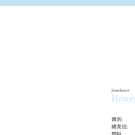
Junoheart
Hone
類別:
總克拉:
物料: