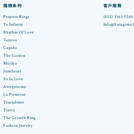
婚嫁系列
客戶服務
Propose Rings
(852) 3563 9260
To Infinity
Info@futagows
Rhythm Of Love
Tanzou
Cupido
The Garden
Mojiko
Junoheart
So In Love
Antiquisimo
La Primrose
Tsurudome
Tierra
The Growth Ring
Fashion Jewelry