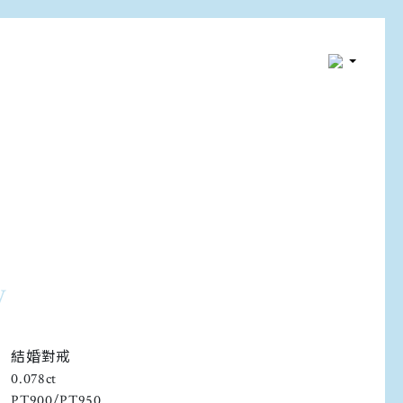
y
結婚對戒
0.078ct
PT900/PT950