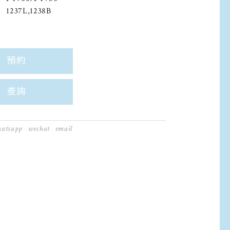
1237L,1238B
預約
查詢
atsapp
wechat
email