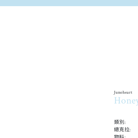
Junoheart
Hone
類別:
總克拉:
物料: