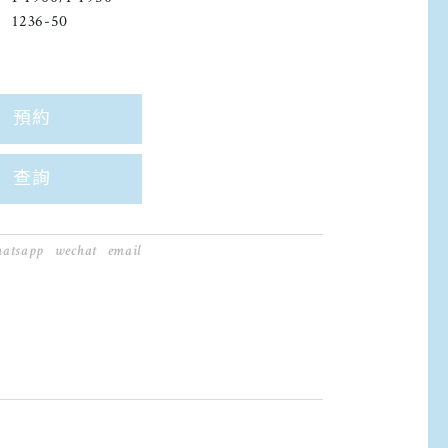
1236-50
預約
查詢
atsapp
wechat
email