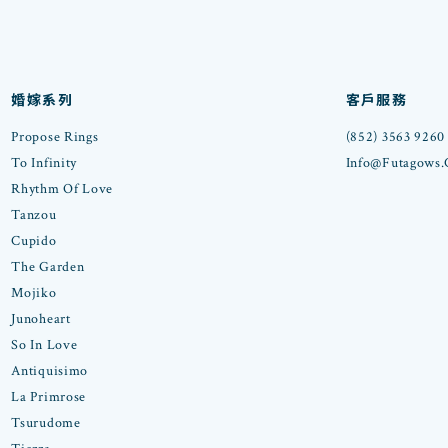
婚嫁系列
客戶服務
Propose Rings
(852) 3563 9260
To Infinity
Info@futagows
Rhythm Of Love
Tanzou
Cupido
The Garden
Mojiko
Junoheart
So In Love
Antiquisimo
La Primrose
Tsurudome