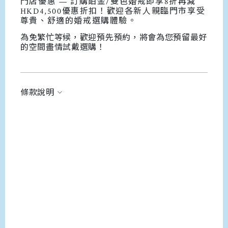
門店優惠 — 訂購鉑金/雙色婚戒即享8折再減
HKD4,500優惠折扣！歡迎各新人親臨門市享受
尊貴、舒適的婚戒選購體驗。
為免繁忙等候，歡迎預先預約，將會為您預留最好
的空間盡情試戴選購！
條款說明