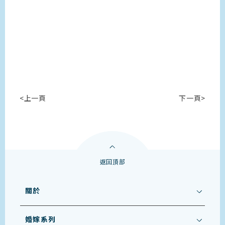
<上一頁
下一頁>
返回頂部
關於
婚嫁系列