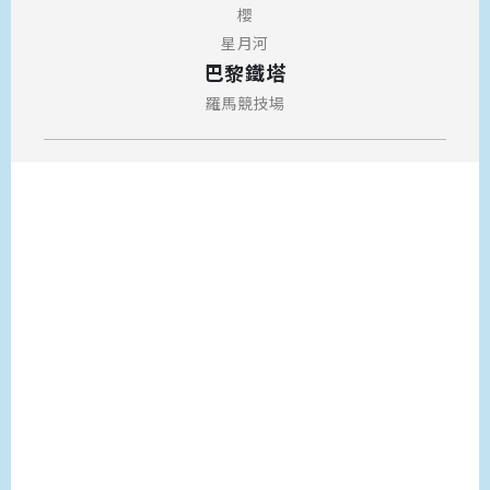
櫻
星月河
巴黎鐵塔
羅馬競技場