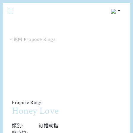
< 返回 Propose Rings
Propose Rings
Honey Love
類別:
訂婚戒指