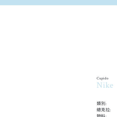
Cupido
Nike
類別:
總克拉:
物料: