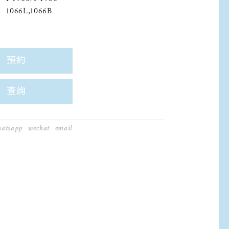
1066L,1066B
預約
查詢
atsapp
wechat
email