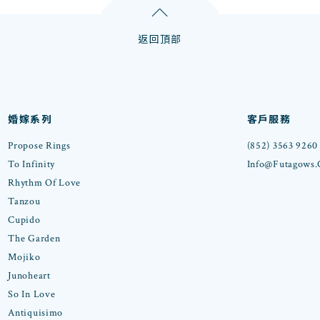
返回頂部
婚嫁系列
客戶服務
Propose Rings
(852) 3563 9260
To Infinity
Info@futagows
Rhythm Of Love
Tanzou
Cupido
The Garden
Mojiko
Junoheart
So In Love
Antiquisimo