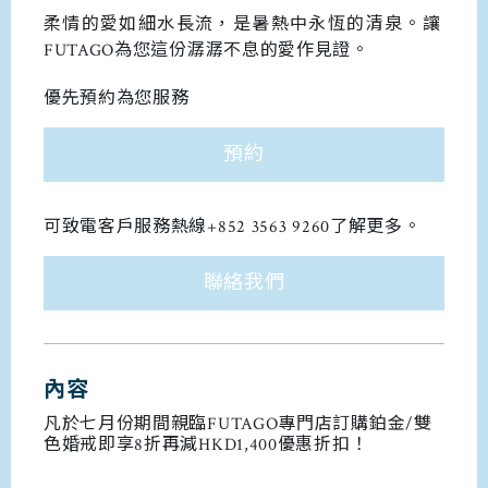
柔情的愛如細水長流，是暑熱中永恆的清泉。
讓
FUTAGO為您這份潺潺不息的愛作見證。
優先預約為您服務
預約
可致電客戶服務熱線+852 3563 9260了解更多。
聯絡我們
內容
凡於七月份期間親臨FUTAGO專門店訂購鉑金/雙
色婚戒即享8折再減HKD1,400優惠折扣！