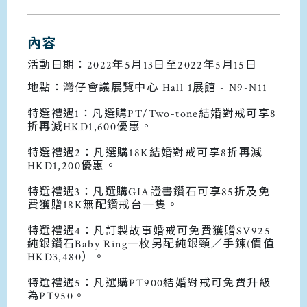
內容
活動日期：2022年5月13日至2022年5月15日
地點：
灣仔會議展覽中心 Hall 1展館 - N9-N11
特選禮遇1：凡選購PT/Two-tone結婚對戒可享8
折再減HKD1,600優惠。
特選禮遇2：凡選購18K結婚對戒可享8折
再減
HKD1,200優惠。
特選禮遇3：凡選購GIA證書鑽石可享85折及免
費獲贈18K無配鑽戒台一隻。
特選禮遇4：
凡訂製故事婚戒可免費獲贈SV925
純銀鑽石Baby Ring一枚另配純銀頸／手鍊(價值
HKD3,480）。
特選禮遇5：凡選購PT900結婚對戒可免費升級
為PT950。