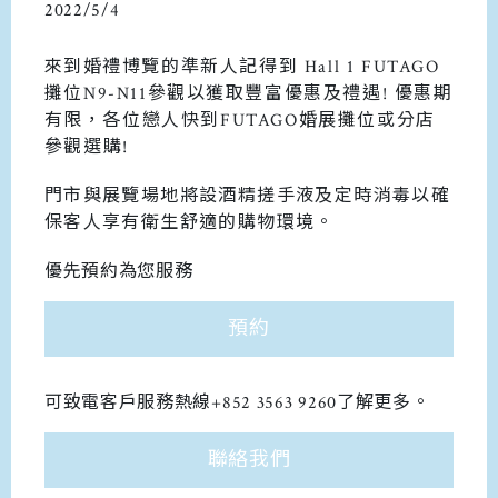
2022/5/4
來到
婚禮
博覽的準新人記得到 Hall 1 FUTAGO
攤位N9-N11參觀
以
獲取豐富優惠及禮遇! 優惠期
有限
，
各位戀人快到FUTAGO婚展攤位或分店
參觀選購
!
門市與展覽場地將設酒精搓手液及定時消毒以確
保客人享有衛生舒適的購物環境。
優先預約為您服務
預約
可致電客戶服務熱線+852 3563 9260了解更多。
聯絡我們