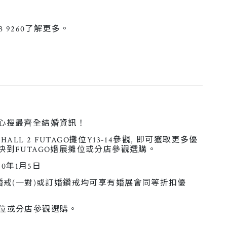
3 9260了解更多。
中心搜最齊全結婚資訊！
L 2 FUTAGO攤位Y13-14參觀, 即可獲取更多優
人快到FUTAGO婚展攤位或分店參觀選購。
20年1月5日
GO婚戒(一對)或訂婚鑽戒均可享有婚展會同等折扣優
攤位或分店參觀選購。
］