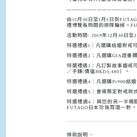
——————————————
由12月30日至1月5日到FU
禮博覽長時間的排隊輪候。FU
活動時間: 2019年12月30日至
特選禮遇1：凡選購結婚對戒可享
特選禮遇2：凡選購GIA證書
特選禮遇3：凡訂製故事婚戒可免
／手鍊(價值HKD3,480）。
特選禮遇4：凡選購Pt900結婚
特選禮遇5：會場限定對戒款
特選禮遇6：與您的另一半親
FUTAGO日本珍珠耳環一對。
條款說明