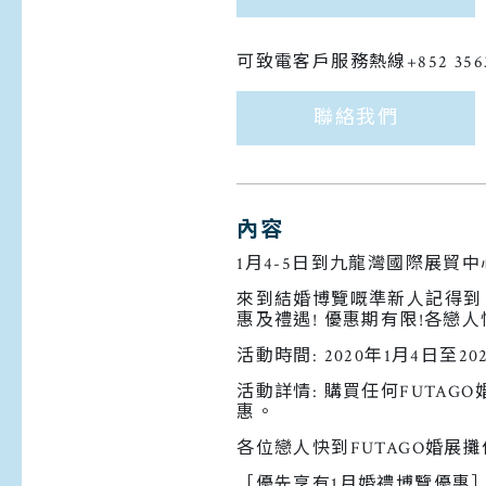
可致電客戶服務熱線+852 356
聯絡我們
內容
1月4-5日到九龍灣國際展貿
來到結婚博覽嘅準新人記得到 HAL
惠及禮遇! 優惠期有限!各戀
活動時間: 2020年1月4日至20
活動詳情: 購買任何FUTA
惠。
各位戀人快到FUTAGO婚展
［優先享有1月婚禮博覽優惠