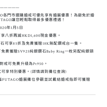
—————
TAGO各門市選購婚戒可優先享有婚展優惠！為避免於婚
TAGO讓您輕鬆取得最多優惠禮遇！
2020年1月5日
八折再減HKD1,600現金優惠。
鑽石可享85折及免費獲贈18K無配鑽戒台一隻。
費獲贈SV925純銀鑽石Baby Ring一枚另配純銀頸
對戒可免費升級為Pt950。
式可享特別優惠。(詳情請到攤位查詢)
臨FUTAGO婚展攤位參觀並試戴結婚戒指即可獲贈