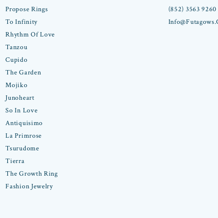
Propose Rings
(852) 3563 9260
To Infinity
Info@futagows
Rhythm Of Love
Tanzou
Cupido
The Garden
Mojiko
Junoheart
So In Love
Antiquisimo
La Primrose
Tsurudome
Tierra
The Growth Ring
Fashion Jewelry