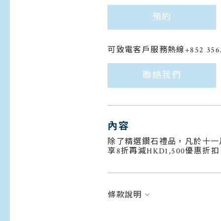
預約
可致電客戶服務熱線+852 356
聯絡我們
內容
除了
精選
鑽石禮品
，凡於十一
享8折再減HKD1,500優惠折
條款說明