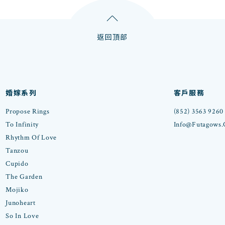
返回頂部
婚嫁系列
客戶服務
Propose Rings
(852) 3563 9260
To Infinity
Info@futagows
Rhythm Of Love
Tanzou
Cupido
The Garden
Mojiko
Junoheart
So In Love