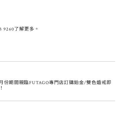
3 9260了解更多。
月份期間親臨FUTAGO專門店訂購鉑金/雙色婚戒即
扣！