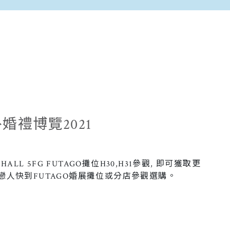
禮博覽2021
L 5FG FUTAGO攤位H30,H31參觀, 即可獲取更
各戀人快到FUTAGO婚展攤位或分店參觀選購。