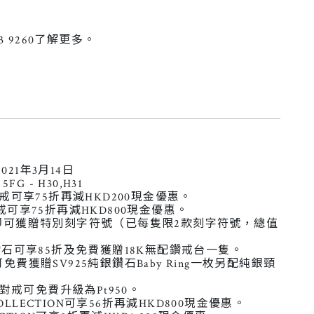
3 9260了解更多。
021年3月14日
G - H30,H31
戒可享75折再減HKD200現金優惠。
可享75折再減HKD800現金優惠。
即可獲贈特別刻字符號（已每隻限2款刻字符號，總值
鑽石可享85折及免費獲贈18K無配鑽戒台一隻。
費獲贈SV925純銀鑽石Baby Ring一枚另配純銀頸
對戒可免費升級為Pt950。
COLLECTION可享56折再減HKD800現金優惠。