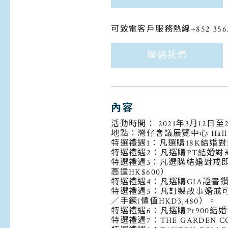
可致電客戶服務熱線+852 356
聯絡我們
內容
活動時間： 2021年3月12日至2
地點：灣仔會議展覽中心 Hall 5F
特選禮遇1：凡選購18K結婚對
特選禮遇2：凡選購PT結婚對戒
特選禮遇3：凡選購結婚對戒
高達HK$600）
特選禮遇4：凡選購GIA證書
特選禮遇5：凡訂製故事婚戒可免
／手鍊(價值HKD3,480）。
特選禮遇6：凡選購Pt900結婚
特選禮遇7：THE GARDEN 