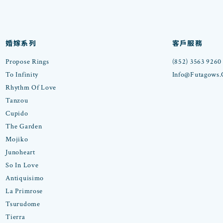
婚嫁系列
客戶服務
Propose Rings
(852) 3563 9260
To Infinity
Info@futagows
Rhythm Of Love
Tanzou
Cupido
The Garden
Mojiko
Junoheart
So In Love
Antiquisimo
La Primrose
Tsurudome
Tierra