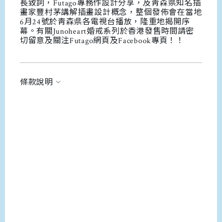
長致詞，Futago專務作設計分享，及靑森県知名插
畫家豐村茅講解插畫設計概念，整個發佈會在當地
6月24號於靑森県各電視台播放，隆重地揭開序
幕。有關Junoheart婚戒系列於香港發售時間請密
切留意及關注Futago網頁及Facebook專頁！！
條款說明