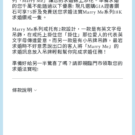
列「Marry Me」讓您的求婚錦上添花。準備求婚
的您千萬不能錯過以下優惠! 現凡選購GIA證書鑽
石可享75折及免費送您求婚法寶Marry Me系列18K
求婚鑽戒一隻。
Marry Me系列戒托有2款設計，一款是有英文字母
吊飾，在戒托上掛住您「掛住」那位愛人的代表英
文字母傳達愛意。而另一款是有小吊牌吊飾，最岩
求婚時不好意思說出口的客人將「Marry Me」的
求婚訊息放入吊牌輕鬆幫你完成求婚任務！
準備好給另一半驚喜了嗎？請即親臨門市領取您的
求婚法寶啦!
條款說明