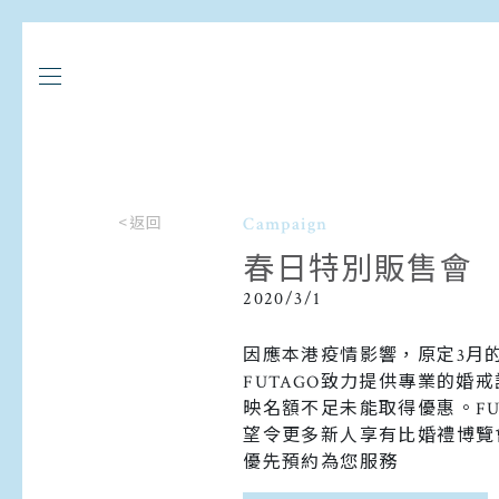
<返回
Campaign
春日特別販售會
2020/3/1
因應本港疫情影響，原定3月
FUTAGO致力提供專業的
映名額不足未能取得優惠。FU
望令更多新人享有比婚禮博覽
優先預約為您服務