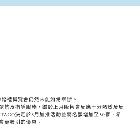
的婚禮博覽會仍然未能如常舉辦。
婚戒諮詢及指導服務，鑑於上月販售會反應十分熱烈及反
TAGO決定於3月加推活動並將名額增加至50個，希
會更吸引的優惠。