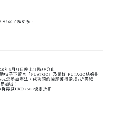
3 9260了解更多。
20年3月31日晚上11時59分止
活動帖子下留言「FUATGO」及讚好 FUTAGO結婚指
即inbox您參加辦法，成功預約後即獲得婚戒8折再減
即參加啦！
折再減HKD2500優惠折扣