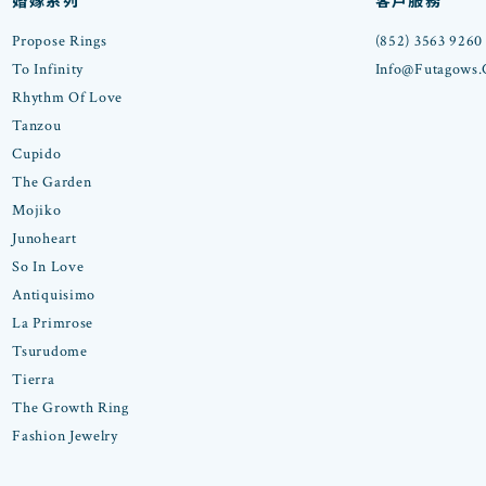
婚嫁系列
客戶服務
Propose Rings
(852) 3563 9260
To Infinity
Info@futagows
Rhythm Of Love
Tanzou
Cupido
The Garden
Mojiko
Junoheart
So In Love
Antiquisimo
La Primrose
Tsurudome
Tierra
The Growth Ring
Fashion Jewelry