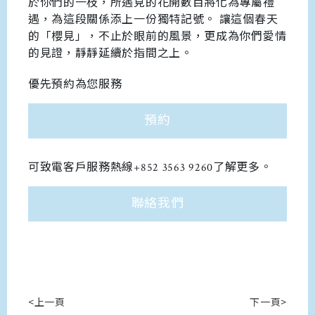
於你們的一枝，所遇見的花開數目將化為專屬禮
遇，為這段關係添上一份獨特記號。 讓這個春天
的「櫻見」，不止於眼前的風景，更成為你們愛情
的見證，靜靜延續於指間之上。
優先預約為您服務
預約
可致電客戶服務熱線+852 3563 9260了解更多。
聯絡我們
<上一頁
下一頁>