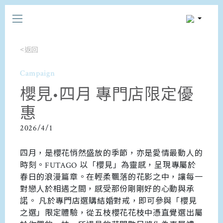
<返回
Campaign
櫻見•四月 專門店限定優
惠
2026/4/1
四月，是櫻花悄然盛放的季節，亦是愛情最動人的
時刻。FUTAGO 以「櫻見」為靈感，呈現專屬於
春日的浪漫篇章。在輕柔飄落的花影之中，讓每一
對戀人於相遇之間，感受那份剛剛好的心動與承
諾。 凡於專門店選購結婚對戒，即可參與「櫻見
之選」限定體驗，從五枝櫻花花枝中憑直覺選出屬