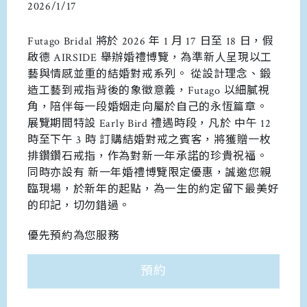
2026/1/17
Futago Bridal 將於 2026 年 1 月 17 日至 18 日，假
啟德 AIRSIDE 舉辦婚禮博覽，為準新人呈現以工
藝與情感並重的結婚對戒系列。 從設計理念、鍛
造工藝到戒指背後的象徵意義，Futago 以細膩視
角，陪伴每一段婚姻走向屬於自己的永恆篇章。
展覽期間特設 Early Bird 禮遇時段，凡於 中午 12
時至下午 3 時 訂購結婚對戒之賓客，將獲贈一枚
排鑽鑽石戒指，作為對新一年承諾的珍貴祝福。
同時亦設有 新一年婚禮博覽限定優惠，誠邀您親
臨現場，於新年的起點，為一生的約定留下最美好
的印記，切勿錯過。
優先預約為您服務
預約