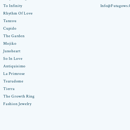
To Infinity
Info@futagows
Rhythm Of Love
Tanzou
Cupido
The Garden
Mojiko
Junoheart
So In Love
Antiquisimo
La Primrose
Tsurudome
Tierra
The Growth Ring
Fashion Jewelry