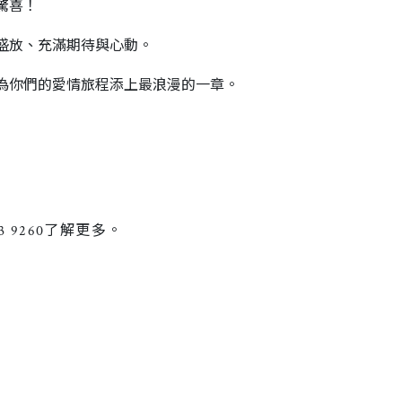
驚喜！
盛放、充滿期待與心動。
為你們的愛情旅程添上最浪漫的一章。
3 9260了解更多。