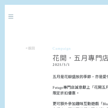
<返回
Campaign
花開．五月專門店撞
2025/5/1
五月是花瓣盛放的季節，亦是愛
Futago專門店誠意獻上「花
限定折扣優惠。
更可額外參加趣味互動遊戲「Blu