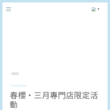
<返回
Campaign
春櫻・三月專門店限定活
動