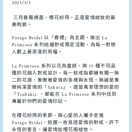
2025/3/1
三月春風拂面，櫻花紛飛，正是愛情綻放的最
美時節。
Futago Bridal 以「春櫻」為主題，推出 La
Primrose 系列結婚對戒限定活動，為每一對戀
人獻上最浪漫的祝福。
La Primrose 系列以花為靈感，將 15 種不同品
種的花融入對戒設計，每一枚戒指都擁有獨一無
二的花語，象徵著愛情的多樣與永恆。無論是象
徵純潔愛情的「Sakura」，還是寓意理想的愛的
「Tsubaki」，都能在 La Primrose 系列中找到
專屬於你們的愛情印記。
在櫻花紛飛的季節，與心愛的人攜手走進
Futago Bridal，挑選一枚見證愛情的對戒，許下
永恆的誓言，讓愛情如櫻花般綻放。