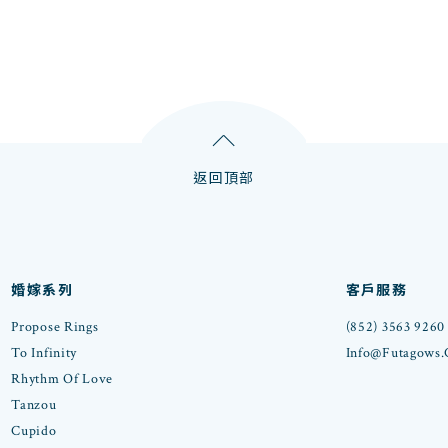
返回頂部
婚嫁系列
客戶服務
Propose Rings
(852) 3563 9260
To Infinity
Info@futagows
Rhythm Of Love
Tanzou
Cupido