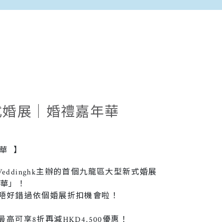
式婚展｜婚禮嘉年華
華 】
Weddinghk主辦的首個九龍區大型新式婚展
嘉年華」！
唔好錯過依個婚展折扣機會啦！
戒最高可享8折再減HKD4,500優惠！