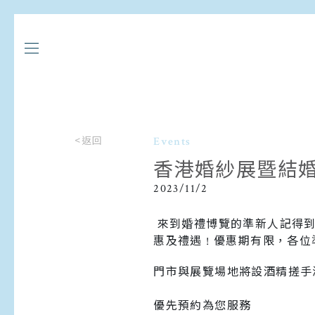
<返回
Events
香港婚紗展暨結婚博
2023/11/2
來到婚禮博覽的準新人記得到Hal
惠及禮遇 ! 優惠期有限，各位
門市與展覽場地將設酒精搓手
優先預約為您服務