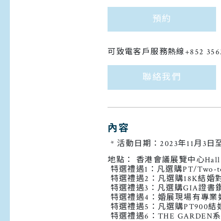
預約
可致電客戶服務熱線+852 356
聯絡我們
內容
* 活動日期：2023年11月3日至
地點： 香港會議展覽中心Hall 5
特選禮遇1：凡選購PT/Two-t
特選禮遇2：凡選購18K結婚對
特選禮遇3：凡選購GIA證書
特選禮遇4：婚展現場有專業
特選禮遇5：凡選購PT900結
特選禮遇6：THE GARDEN系