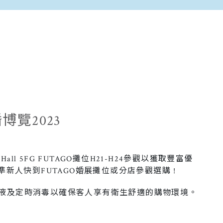
覽2023
l 5FG FUTAGO攤位H21-H24參觀以獲取豐富優
準新人快到FUTAGO婚展攤位或分店參觀選購 !
液及定時消毒以確保客人享有衛生舒適的購物環境。