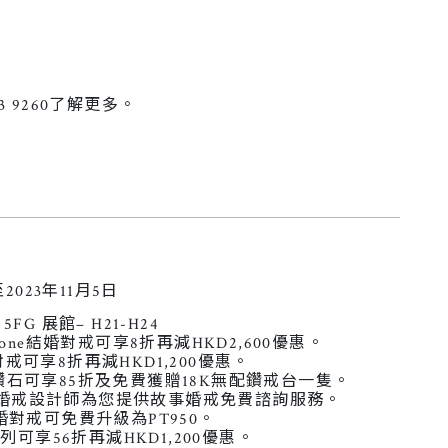
3 9260了解更多。
2023年11月5日
FG 展館– H21-H24
one結婚對戒可享8折再減HKD2,600優惠。
戒可享8折再減HKD1,200優惠。
鑽石可享85折及免費獲贈18K無配鑽戒台一隻。
婚戒設計師為您提供故事婚戒免費諮詢服務。
婚對戒可免費升級為PT950。
列可享56折再減HKD1,200優惠。