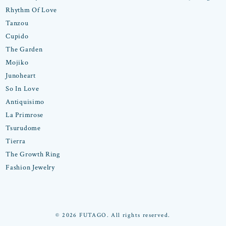
Rhythm Of Love
Tanzou
Cupido
The Garden
Mojiko
Junoheart
So In Love
Antiquisimo
La Primrose
Tsurudome
Tierra
The Growth Ring
Fashion Jewelry
© 2026 FUTAGO. All rights reserved.