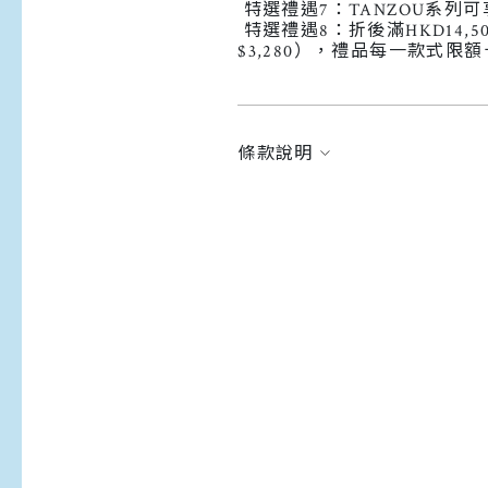
特選禮遇7：TANZOU系列可享
特選禮遇8：折後滿HKD14
$3,280），禮品每一款式限
條款說明