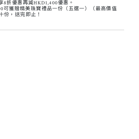
8折優惠再減HKD1,400優惠。
,500可獲贈精美珠寶禮品一份（五選一）（最高價值
額十份，送完即止！