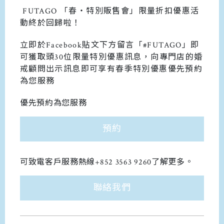
FUTAGO
「春・特別販售會」限量折扣優惠活
動終於回歸啦！
立即於Facebook貼文下方留言「#FUTAGO」即
可獲取頭30位限量特別優惠訊息，向專門店的婚
戒顧問出示訊息即可享有春季特別優惠優先預約
為您服務
優先預約為您服務
預約
可致電客戶服務熱線+852 3563 9260了解更多。
聯絡我們