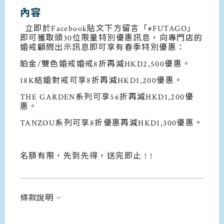
內容
立即
於
Facebook
貼文下方
留言
「
#FUTAGO
」
即可獲取
頭
30
位限量
特別優惠訊息，向專門店的
婚戒顧問出示訊息即可享有春季特別優惠
：
鉑金/雙色婚戒婚戒8折再減HKD2,500優惠。
18K結婚對戒可享8折再減HKD1,200優惠。
THE GARDEN系列可享56折再減HKD1,200優
惠。
TANZOU系列可享8折優惠再減HKD1,300優惠。
名額有限，先到先得，送完即止 ! !
條款說明