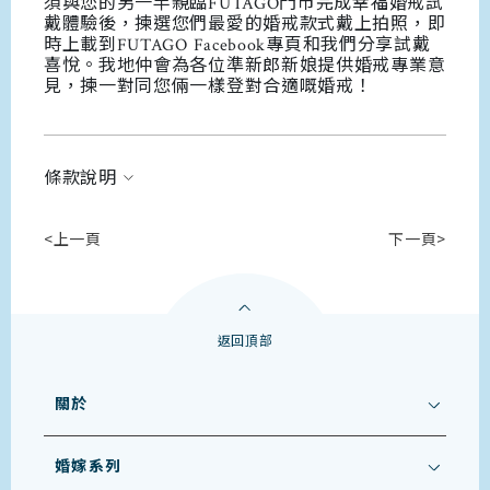
須與您的另一半親臨FUTAGO門市完成幸福婚戒試
戴體驗後，揀選您們最愛的婚戒款式戴上拍照，即
時上載到FUTAGO Facebook專頁和我們分享試戴
喜悅。我地仲會為各位準新郎新娘提供婚戒專業意
見，揀一對同您倆一樣登對合適嘅婚戒！
條款說明
<上一頁
下一頁>
返回頂部
關於
婚嫁系列